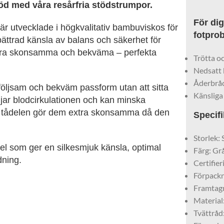
öd med våra resårfria stödstrumpor.
För dig
är utvecklade i högkvalitativ bambuviskos för
fotpro
bättrad känsla av balans och säkerhet för
extra skonsamma och bekväma – perfekta
Trötta o
Nedsatt 
Åderbrå
öljsam och bekväm passform utan att sitta
Känsliga
ar blodcirkulationen och kan minska
sa tådelen gör dem extra skonsamma då den
Specifi
Storlek:
l som ger en silkesmjuk känsla, optimal
Färg: Gr
dning.
Certifie
Förpackn
Framtagn
Material
Tvättråd: