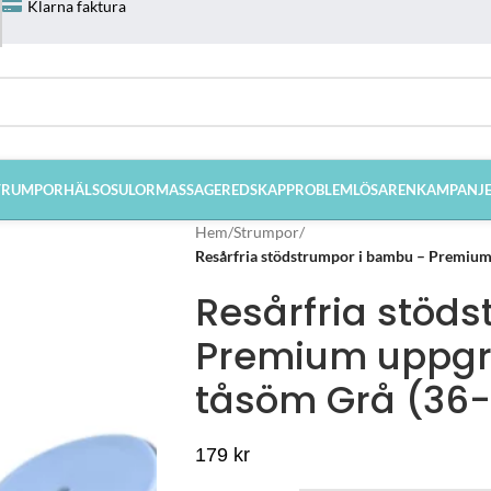
Klarna faktura
TRUMPOR
HÄLSOSULOR
MASSAGEREDSKAP
PROBLEMLÖSAREN
KAMPANJ
Hem
/
Strumpor
/
Resårfria stödstrumpor i bambu – Premium
Resårfria stöd
Premium uppgr
tåsöm Grå (36
179
kr