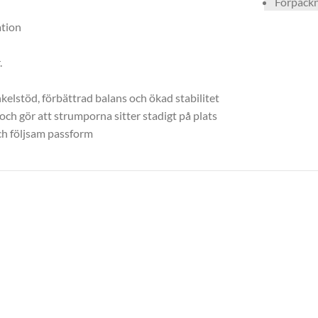
Förpackn
ation
.
elstöd, förbättrad balans och ökad stabilitet
ch gör att strumporna sitter stadigt på plats
och följsam passform