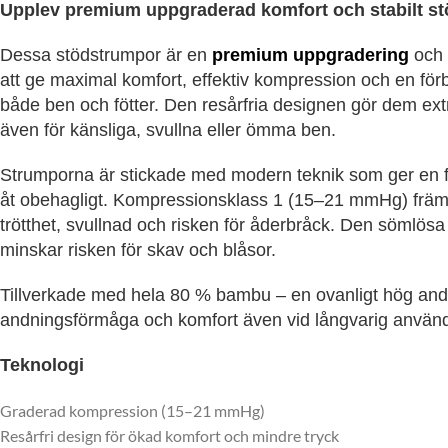
Upplev premium uppgraderad komfort och stabilt st
Dessa stödstrumpor är en
premium uppgradering
och 
att ge maximal komfort, effektiv kompression och en för
både ben och fötter. Den resårfria designen gör dem 
även för känsliga, svullna eller ömma ben.
Strumporna är stickade med modern teknik som ger en f
åt obehagligt. Kompressionsklass 1 (15–21 mmHg) främj
trötthet, svullnad och risken för åderbråck. Den sömlö
minskar risken för skav och blåsor.
Tillverkade med hela 80 % bambu – en ovanligt hög ande
andningsförmåga och komfort även vid långvarig använ
Teknologi
Graderad kompression (15–21 mmHg)
Resårfri design för ökad komfort och mindre tryck