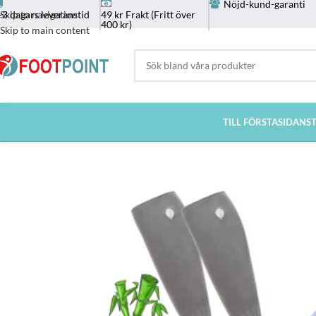
Nöjd-kund-garanti
-3 dagars leveranstid
49 kr Frakt (Fritt över
Skip to navigation
400 kr)
Skip to main content
TILL FÖRSTASIDAN
S