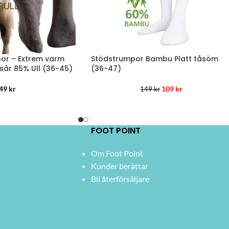
or – Extrem varm
Stödstrumpor Bambu Platt tåsöm
sår 85% Ull (36-45)
(36-47)
49
kr
109
kr
149
kr
FOOT POINT
Om Foot Point
Kunder berättar
Bli återförsäljare