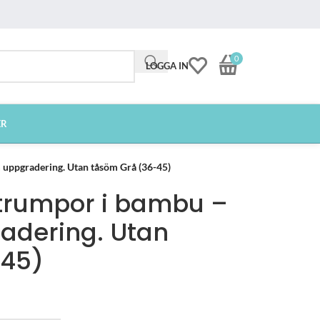
0
LOGGA IN
ER
 uppgradering. Utan tåsöm Grå (36-45)
strumpor i bambu –
adering. Utan
-45)