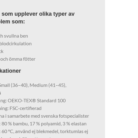
 som upplever olika typer av
blem som:
ch svullna ben
blodcirkulation
ck
 och ömma fötter
kationer
 Small (36–40), Medium (41–45),
å
ring: OEKO-TEX® Standard 100
ing: FSC-certifierad
a i samarbete med svenska fotspecialister
: 80 % bambu, 17 % polyamid, 3 % elastan
 60 °C, använd ej blekmedel, torktumlas ej