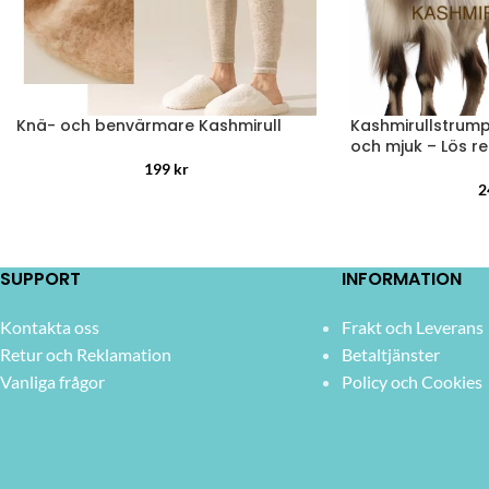
Knä- och benvärmare Kashmirull
Kashmirullstrump
och mjuk – Lös re
199
kr
2
SUPPORT
INFORMATION
Kontakta oss
Frakt och Leverans
Retur och Reklamation
Betaltjänster
Vanliga frågor
Policy och Cookies