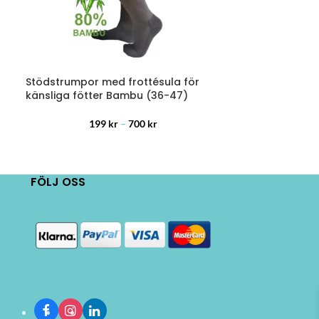
Stödstrumpor med frottésula för
Kompressions
känsliga fötter Bambu (36-47)
hälsporre Ba
199
kr
–
700
kr
FÖLJ OSS