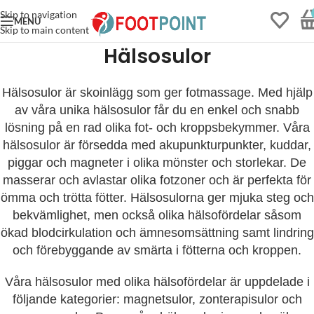
Skip to navigation
MENU
Skip to main content
Hälsosulor
Hälsosulor är skoinlägg som ger fotmassage. Med hjälp
av våra unika hälsosulor får du en enkel och snabb
lösning på en rad olika fot- och kroppsbekymmer. Våra
hälsosulor är försedda med akupunkturpunkter, kuddar,
piggar och magneter i olika mönster och storlekar. De
masserar och avlastar olika fotzoner och är perfekta för
ömma och trötta fötter. Hälsosulorna ger mjuka steg och
Stötdämpande
bekvämlighet, men också olika hälsofördelar såsom
magnetsula av bambu för
ökad blodcirkulation och ämnesomsättning samt lindring
känsliga fötter - Small
och förebyggande av smärta i fötterna och kroppen.
(36-40), 2 par (Mest
populär)
Våra hälsosulor med olika hälsofördelar är uppdelade i
499
kr
+
LÄS MER
följande kategorier: magnetsulor, zonterapisulor och