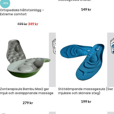
-30%
149
kr
Ortopediska hålfotsinlägg –
Extreme comfort
349
kr
499
kr
Zonterapisula Bambu Max2 ger
Stötdämpande massagesula (Ger
mjuk och avslappnande massage
mjukare och skönare steg)
199
kr
279
kr