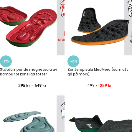
-42%
-27%
Zonterapisula MedMera (som att
Stötdämpande magnetsula av
gå på moln)
bambu för känsliga fötter
289
kr
295
kr
–
649
kr
499
kr