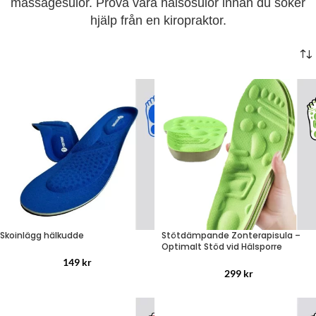
massagesulor. Prova våra hälsosulor innan du söker
hjälp från en kiropraktor.
Stötdämpande Zonterapisula –
Skoinlägg hälkudde
Optimalt Stöd vid Hälsporre
149
kr
299
kr