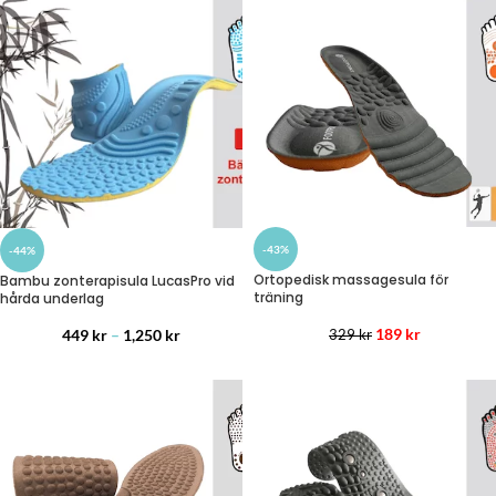
-43%
-44%
Ortopedisk massagesula för
Bambu zonterapisula LucasPro vid
träning
hårda underlag
189
kr
449
kr
–
1,250
kr
329
kr