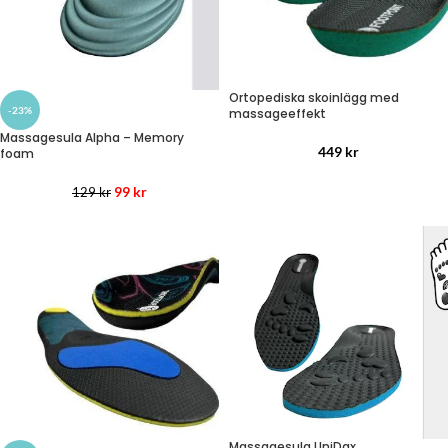
Ortopediska skoinlägg med
-23%
massageeffekt
Massagesula Alpha – Memory
449
kr
foam
99
kr
129
kr
Massagesula UniDax