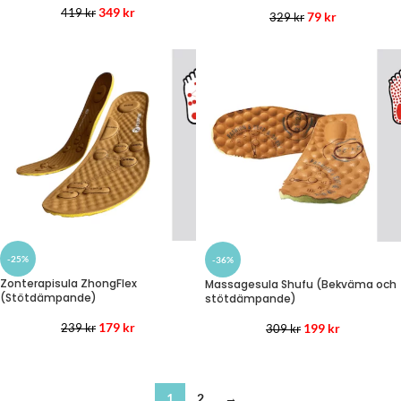
349
kr
419
kr
79
kr
329
kr
-25%
-36%
Zonterapisula ZhongFlex
Massagesula Shufu (Bekväma och
(Stötdämpande)
stötdämpande)
179
kr
199
kr
239
kr
309
kr
1
2
→