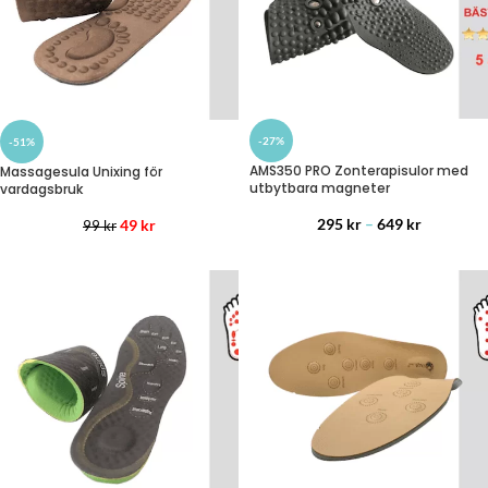
-27%
-51%
AMS350 PRO Zonterapisulor med
Massagesula Unixing för
utbytbara magneter
vardagsbruk
295
kr
–
649
kr
49
kr
99
kr