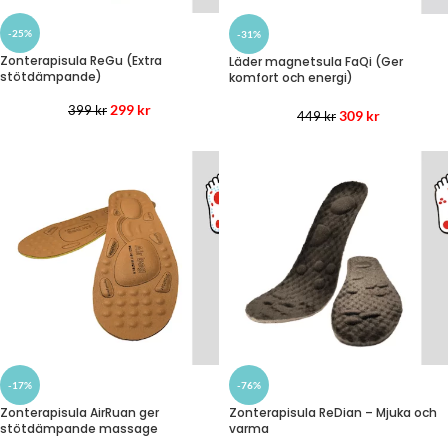
-25%
-31%
Zonterapisula ReGu (Extra
Läder magnetsula FaQi (Ger
stötdämpande)
komfort och energi)
299
kr
399
kr
309
kr
449
kr
-17%
-76%
Zonterapisula AirRuan ger
Zonterapisula ReDian – Mjuka och
stötdämpande massage
varma