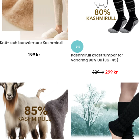
Knä- och benvärmare Kashmirull
-9%
199
kr
Kashmirull knästrumpor för
vandring 80% Ull (36-45)
299
kr
329
kr