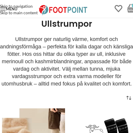
Skip to navigation
MENU
Skip to main content
Ullstrumpor
Ullstrumpor ger naturlig värme, komfort och
andningsförmåga – perfekta för kalla dagar och känsliga
fötter. Hos oss hittar du olika typer av ull, inklusive
merinoull och kashmirblandningar, anpassade för både
vardag och aktivitet. Välj mellan tunna, mjuka
vardagsstrumpor och extra varma modeller för
utomhusbruk – alltid med fokus på kvalitet och komfort.
Zonterapisula Bambu
Max2 ger mjuk och
avslappnande massage
279
kr
+
LÄS MER