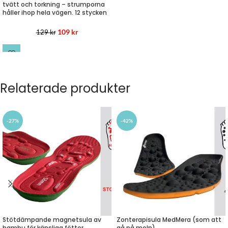
tvätt och torkning – strumporna
håller ihop hela vägen. 12 stycken
109
kr
129
kr
LÄS MER
Relaterade produkter
-27%
-42%
Zonterapisula MedMera (som att
Stötdämpande magnetsula av
gå på moln)
bambu för känsliga fötter