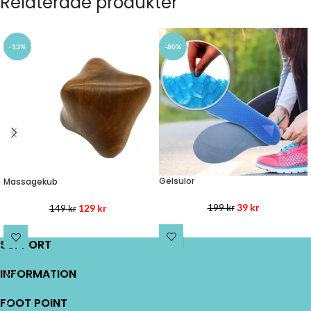
Relaterade produkter
-13%
-80%
Gelsulor
Massagekub
39
kr
129
kr
199
kr
149
kr
SUPPORT
LÄS MER
LÄS MER
INFORMATION
FOOT POINT