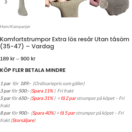
Hem
/
Kampanjer
Komfortstrumpor Extra lös resår Utan tåsöm
(35-47) – Vardag
189
kr
–
900
kr
KÖP FLER BETALA MINDRE
1 par
för
189:-
(Ordinariepris som gäller)
3 par
för
500:-
(
Spara 11%
) Fri frakt
5 par
för
650:-
(
Spara 31%
) +
få 2 par
strumpor på köpet – Fri
frakt
8 par
för
900:-
(
Spara 40%
) +
få 5 par
strumpor på köpet – Fri
frakt (
Storsäljare
)