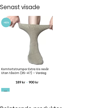
Senast visade
-40%
Komfortstrumpor Extra lös resår
Utan tåsöm (35-47) – Vardag
189
kr
–
900
kr
LÄS MER