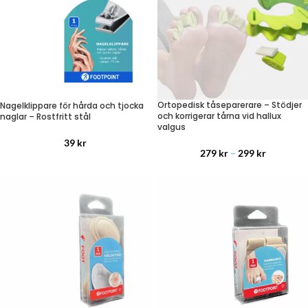
Ortopedisk tåseparerare – Stödjer
Nagelklippare för hårda och tjocka
och korrigerar tårna vid hallux
naglar – Rostfritt stål
valgus
39
kr
279
kr
–
299
kr