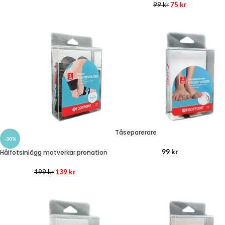
75
kr
99
kr
Tåseparerare
-30%
99
kr
Hålfotsinlägg motverkar pronation
139
kr
199
kr