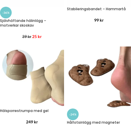
Stabileringsbandet – Hammartå
-36%
99
kr
Självhäftande hälinlägg –
motverkar skoskav
25
kr
39
kr
Hälsporrestrumpa med gel
-24%
249
kr
Hålfotsinlägg med magneter