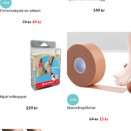
-38%
149
kr
Förfotsskydd av silikon
49
kr
79
kr
Mjuk hälkoppar
-75%
229
kr
Skavsårsplåster
15
kr
59
kr