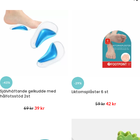
-43%
-29%
Självhäftande gelkudde med
Liktornsplåster 6 st
hålfotsstöd 2st
42
kr
59
kr
39
kr
69
kr