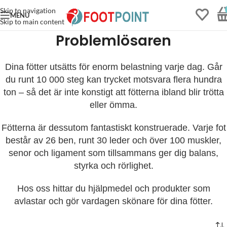
Skip to navigation
MENU
Skip to main content
Problemlösaren
Dina fötter utsätts för enorm belastning varje dag. Går
du runt 10 000 steg kan trycket motsvara flera hundra
ton – så det är inte konstigt att fötterna ibland blir trötta
eller ömma.
Fötterna är dessutom fantastiskt konstruerade. Varje fot
består av 26 ben, runt 30 leder och över 100 muskler,
Bambustrumpor med
senor och ligament som tillsammans ger dig balans,
Lös-Resår Utan-tåsöm
styrka och rörlighet.
(36-47) 3-pack
149
kr
+
LÄS MER
Hos oss hittar du hjälpmedel och produkter som
avlastar och gör vardagen skönare för dina fötter.