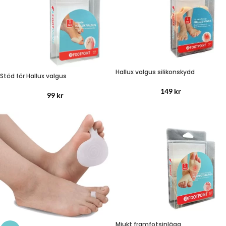
Hallux valgus silikonskydd
Stöd för Hallux valgus
149
kr
99
kr
Mjukt framfotsinlägg