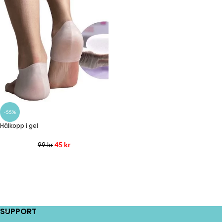
-55%
Hälkopp i gel
45
kr
99
kr
SUPPORT