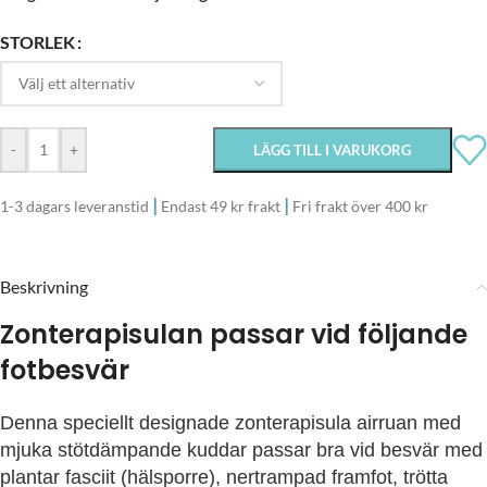
STORLEK
-
+
LÄGG TILL I VARUKORG
|
|
1-3 dagars leveranstid
Endast 49 kr frakt
Fri frakt över 400 kr
Beskrivning
Zonterapisulan passar vid följande
fotbesvär
Denna speciellt designade zonterapisula airruan med
mjuka stötdämpande kuddar passar bra vid besvär med
plantar fasciit (hälsporre), nertrampad framfot, trötta