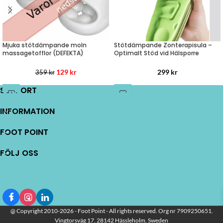
Stötdämpande Zonterapisula –
Mjuka stötdämpande moln
Optimalt Stöd vid Hälsporre
massagetofflor (DEFEKTA)
299
kr
129
kr
359
kr
SUPPORT
INFORMATION
LÄS MER
LÄS MER
FOOT POINT
FÖLJ OSS
@ Copyright 2010-2026 - Foot Point - All rights reserved. Org nr 7909250651.
Vingtorsväg 17, 28142 Hässleholm, Sweden