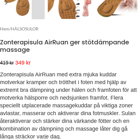
Hem
/
HÄLSOSULOR
Zonterapisula AirRuan ger stötdämpande
massage
349
kr
419
kr
Zonterapisula AirRuan med extra mjuka kuddar
motverkar kramper och trötthet i foten med hjälp av
extremt bra dämpning under hälen och framfoten för att
motverka hälsporre och nedsjunken framfot. Flera
speciellt utplacerade massagekuddar på viktiga zoner
avlastar, masserar och aktiverar dina fotmuskler. Sulan
återaktiverar och stärker dina värkande fötter och en
kombination av dämpning och massage låter dig gå
långa sträckor varje dag.