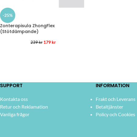
-25%
Zonterapisula ZhongFlex
(Stötdämpande)
179
kr
239
kr
SUPPORT
INFORMATION
Kontakta oss
Frakt och Leverans
Retur och Reklamation
Betaltjänster
Vanliga frågor
Policy och Cookies