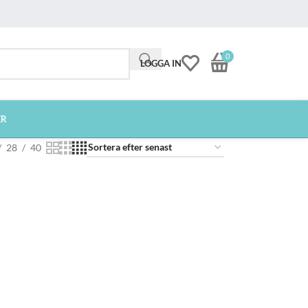
0
LOGGA IN
ER
28
40