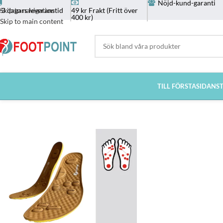
Nöjd-kund-garanti
-3 dagars leveranstid
49 kr Frakt (Fritt över
Skip to navigation
400 kr)
Skip to main content
TILL FÖRSTASIDAN
S