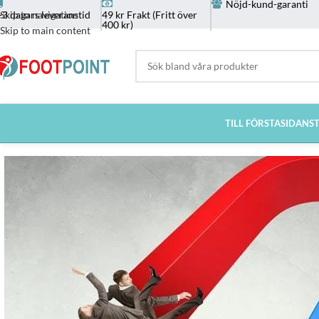
Nöjd-kund-garanti
-3 dagars leveranstid
49 kr Frakt (Fritt över
Skip to navigation
400 kr)
Skip to main content
TILL FÖRSTASIDAN
S