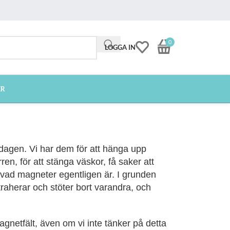
0
LOGGA IN
ER
dagen. Vi har dem för att hänga upp
n, för att stänga väskor, få saker att
å vad magneter egentligen är. I grunden
raherar och stöter bort varandra, och
magnetfält, även om vi inte tänker på detta