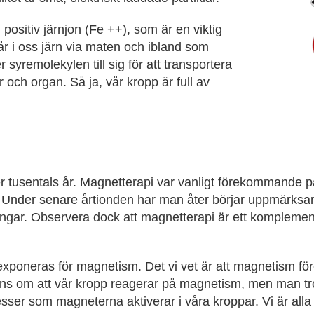
 positiv järnjon (Fe ++), som är en viktig
år i oss järn via maten och ibland som
 syremolekylen till sig för att transportera
r och organ. Så ja, vår kropp är full av
r tusentals år. Magnetterapi var vanligt förekommande p
r. Under senare årtionden har man åter börjar uppmärks
ingar. Observera dock att magnetterapi är ett komplement
exponeras för magnetism. Det vi vet är att magnetism fö
verens om att vår kropp reagerar på magnetism, men man tr
esser som magneterna aktiverar i våra kroppar. Vi är alla