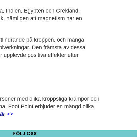
a, Indien, Egypten och Grekland.
ak, nämligen att magnetism har en
märtlindrande på kroppen, och många
 biverkningar. Den främsta av dessa
 upplevde positiva effekter efter
rsoner med olika kroppsliga krämpor och
rna. Foot Point erbjuder en mängd olika
är >>
FÖLJ OSS