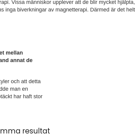
pi. Vissa människor upplever att de blir mycket hjälpta,
nns inga biverkningar av magnetterapi. Därmed är det hel
et mellan
land annat de
ler och att detta
nådde man en
äckt har haft stor
amma resultat