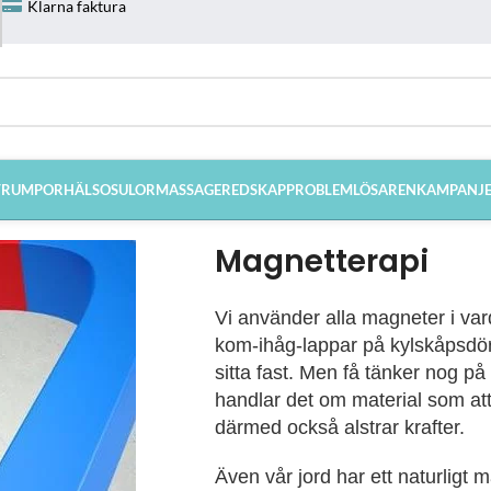
Klarna faktura
TRUMPOR
HÄLSOSULOR
MASSAGEREDSKAP
PROBLEMLÖSAREN
KAMPANJ
Magnetterapi
Vi använder alla magneter i var
kom-ihåg-lappar på kylskåpsdörre
sitta fast. Men få tänker nog p
handlar det om material som att
därmed också alstrar krafter.
Även vår jord har ett naturligt 