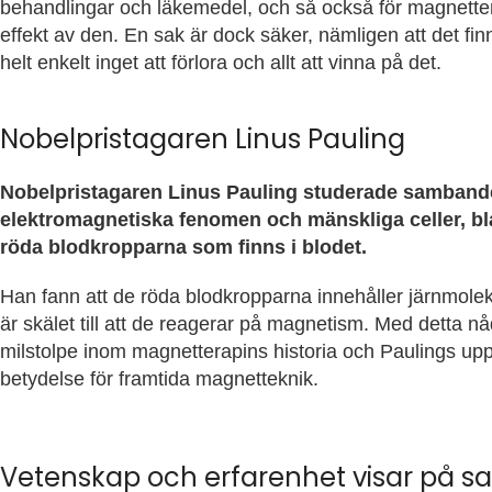
behandlingar och läkemedel, och så också för magnettera
effekt av den. En sak är dock säker, nämligen att det fi
helt enkelt inget att förlora och allt att vinna på det.
Nobelpristagaren Linus Pauling
Nobelpristagaren Linus Pauling studerade samband
elektromagnetiska fenomen och mänskliga celler, b
röda blodkropparna som finns i blodet.
Han fann att de röda blodkropparna innehåller järnmoleky
är skälet till att de reagerar på magnetism. Med detta 
milstolpe inom magnetterapins historia och Paulings uppt
betydelse för framtida magnetteknik.
Vetenskap och erfarenhet visar på s