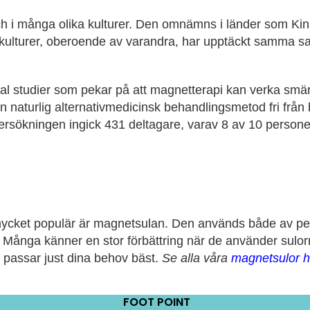
h i många olika kulturer. Den omnämns i länder som Kin
a kulturer, oberoende av varandra, har upptäckt samma s
antal studier som pekar på att magnet­terapi kan verka s
 naturlig alternativmedicinsk behandlingsmetod fri från
ersökningen ingick 431 deltagare, varav 8 av 10 personer
 mycket populär är magnetsulan. Den används både av pe
de. Många känner en stor förbättring när de använder sulo
 passar just dina behov bäst.
Se alla våra
magnetsulor h
FOOT POINT