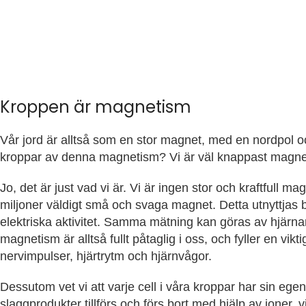
Kroppen är magnetism
Vår jord är alltså som en stor magnet, med en nordpol 
kroppar av denna magnetism? Vi är väl knappast magne
Jo, det är just vad vi är. Vi är ingen stor och kraftfull 
miljoner väldigt små och svaga magnet. Detta utnyttjas
elektriska aktivitet. Samma mätning kan göras av hjärnan
magnetism är alltså fullt påtaglig i oss, och fyller en vikt
nervimpulser, hjärtrytm och hjärnvågor.
Dessutom vet vi att varje cell i våra kroppar har sin eg
slaggprodukter tillförs och förs bort med hjälp av joner, vi