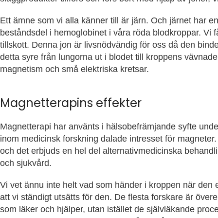
Ett ämne som vi alla känner till är järn. Och järnet har en
beståndsdel i hemoglobinet i våra röda blodkroppar. Vi f
tillskott. Denna jon är livsnödvändig för oss då den binder
detta syre från lungorna ut i blodet till kroppens vävnade
magnetism och små elektriska kretsar.
Magnetterapins effekter
Magnetterapi
har använts i hälsobefrämjande syfte unde
inom medicinsk forskning dalade intresset för magnete
och det erbjuds en hel del alternativmedicinska behandl
och sjukvård.
Vi vet ännu inte helt vad som händer i kroppen när den 
att vi ständigt utsätts för den. De flesta forskare är ö
som läker och hjälper, utan istället de självläkande proc