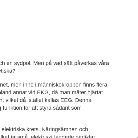
och en sydpol. Men på vad sätt påverkas våra
tiska?
magnet, men inne i människokroppen finns flera
 bland annat vid EKG, då man mäter hjärtat
, vilket då istället kallas EEG. Denna
ig funktion för att styra sådant som
en elektriska krets. Näringsämnen och
lket är små, elektriskt laddade partiklar.