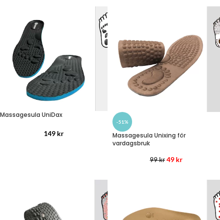
Massagesula UniDax
-51%
149
kr
Massagesula Unixing för
vardagsbruk
49
kr
99
kr