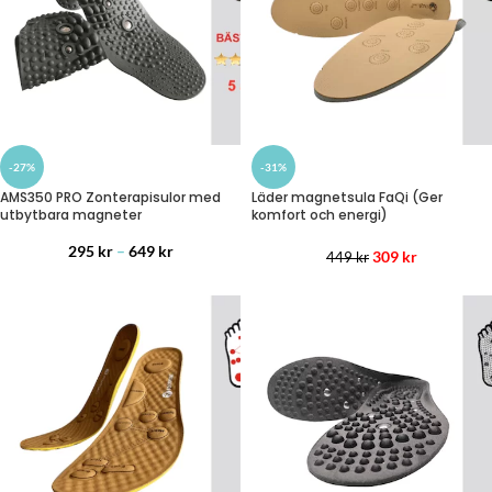
-27%
-31%
AMS350 PRO Zonterapisulor med
Läder magnetsula FaQi (Ger
utbytbara magneter
komfort och energi)
295
kr
–
649
kr
309
kr
449
kr