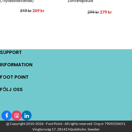
(Tryckavlastande)
Zonterapisula
269
kr
349
kr
279
kr
299
kr
SUPPORT
INFORMATION
FOOT POINT
FÖLJ OSS
@ Copyright 2010-2026 - Foot Point - All rights reserved. Org nr 7909250651.
Vingtorsväg 17, 28142 Hässleholm, Sweden