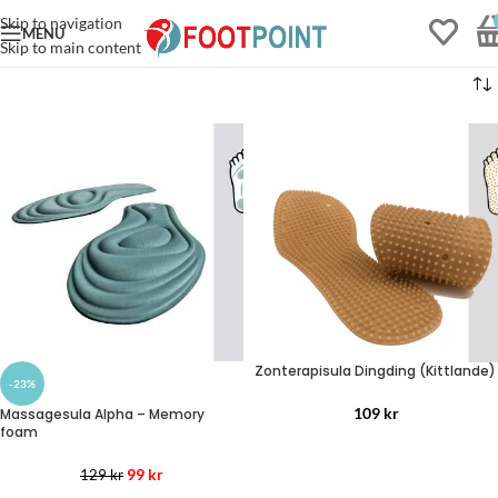
Skip to navigation
MENU
Skip to main content
Stödstrumpor Everyday
Massage Vit (36-40)
Zonterapisula Dingding (Kittlande)
249
kr
+
LÄS MER
-23%
109
kr
Massagesula Alpha – Memory
foam
99
kr
129
kr