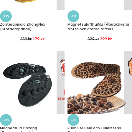
-25%
-9%
Zonterapisula ZhongFlex
Magnetsula ShuiMu (Återaktiverar
(Stötdämpande)
trötta och ömma fötter)
179
kr
299
kr
239
kr
329
kr
-23%
-7%
Magnetsula YinYang
RuanGel Gelé och Kullerstens