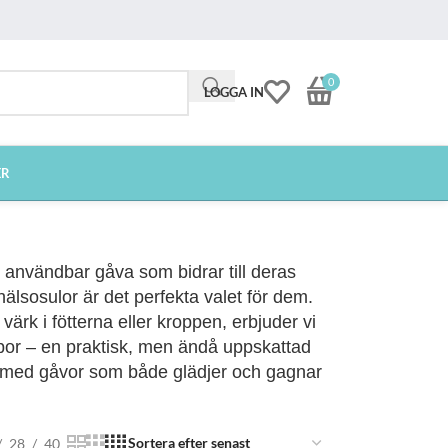
0
LOGGA IN
ER
h användbar gåva som bidrar till deras
älsosulor är det perfekta valet för dem.
rk i fötterna eller kroppen, erbjuder vi
por – en praktisk, men ändå uppskattad
dag med gåvor som både glädjer och gagnar
28
40