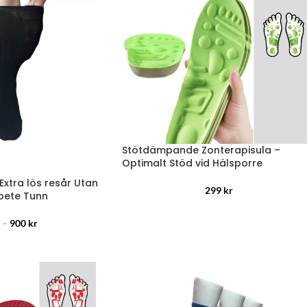
Stötdämpande Zonterapisula –
Optimalt Stöd vid Hälsporre
xtra lös resår Utan
299
kr
bete Tunn
–
900
kr