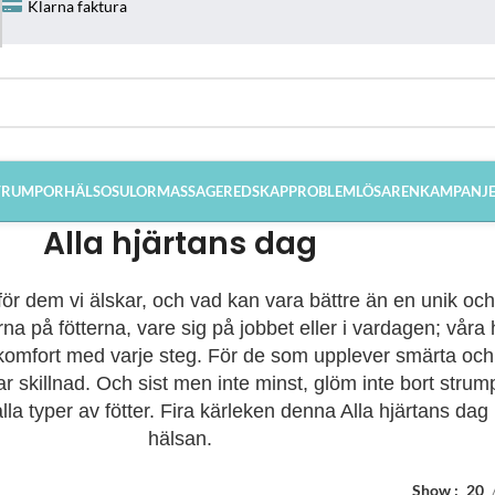
Klarna faktura
TRUMPOR
HÄLSOSULOR
MASSAGEREDSKAP
PROBLEMLÖSAREN
KAMPANJ
Alla hjärtans dag
för dem vi älskar, och vad kan vara bättre än en unik oc
på fötterna, vare sig på jobbet eller i vardagen; våra h
omfort med varje steg. För de som upplever smärta och vä
skillnad. Och sist men inte minst, glöm inte bort strum
alla typer av fötter. Fira kärleken denna Alla hjärtans 
hälsan.
Show
20