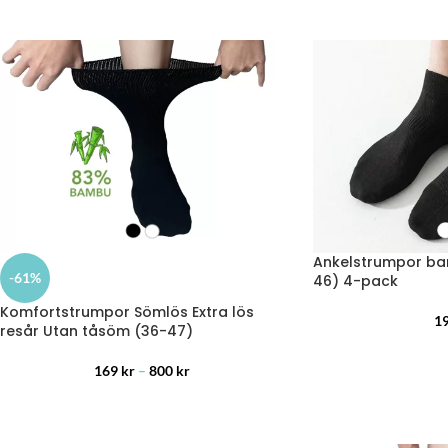
Ankelstrumpor bam
-61%
46) 4-pack
Komfortstrumpor Sömlös Extra lös
1
resår Utan tåsöm (36-47)
169
kr
–
800
kr