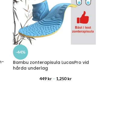
-44%
n-
Bambu zonterapisula LucasPro vid
hårda underlag
449
kr
–
1,250
kr