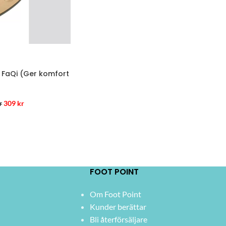
 FaQi (Ger komfort
309
kr
r
FOOT POINT
Om Foot Point
Kunder berättar
Bli återförsäljare