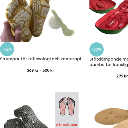
-32%
-27%
Strumpor för reflexologi och zonterapi
Stötdämpande ma
bambu för känslig
369
kr
–
500
kr
295
kr