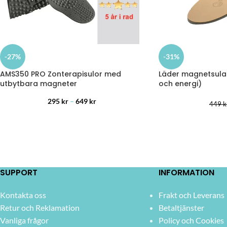
-27%
-31%
AMS350 PRO Zonterapisulor med
Läder magnetsula
utbytbara magneter
och energi)
295
kr
–
649
kr
449
k
SUPPORT
INFORMATION
Kontakta oss
Frakt och Leverans
Retur och Reklamation
Betaltjänster
Vanliga frågor
Policy och Cookies