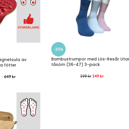
-25%
Bambustrumpor med Lös-Resår Uta
gnetsula av
tåsöm (36-47) 3-pack
a fötter
149
kr
–
649
kr
199
kr