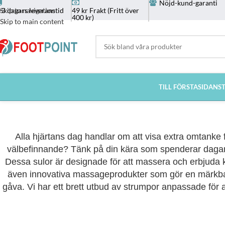
Nöjd-kund-garanti
-3 dagars leveranstid
49 kr Frakt (Fritt över
Skip to navigation
400 kr)
Skip to main content
TILL FÖRSTASIDAN
S
Alla hjärtans dag handlar om att visa extra omtanke 
välbefinnande? Tänk på din kära som spenderar dagarna 
Dessa sulor är designade för att massera och erbjuda k
även innovativa massageprodukter som gör en märkbar 
gåva. Vi har ett brett utbud av strumpor anpassade för 