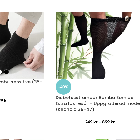
bu sensitive (35-
-40%
Diabetesstrumpor Bambu Sömlös
99
kr
Extra lös resår – Uppgraderad mode
(Knähöjd 36–47)
249
kr
–
899
kr