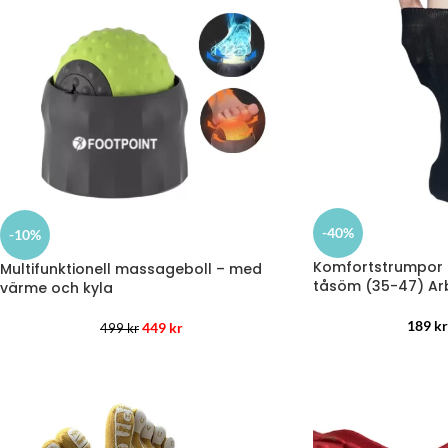
-40%
-10%
Komfortstrumpor E
Multifunktionell massageboll – med
tåsöm (35-47) Ar
värme och kyla
189
kr
449
kr
499
kr