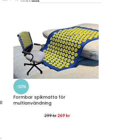
-10%
Formbar spikmatta för
ll
multianvändning
269
kr
299
kr