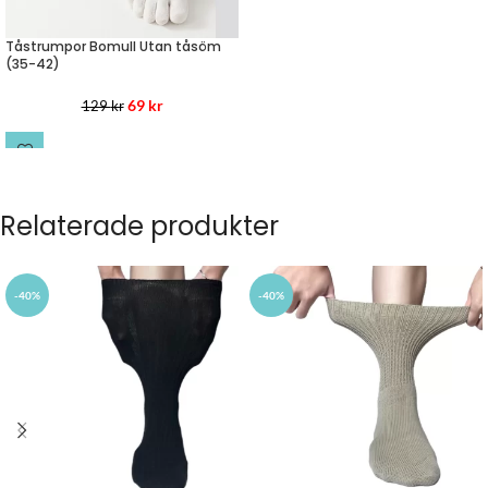
Tåstrumpor Bomull Utan tåsöm
(35-42)
69
kr
129
kr
LÄS MER
Relaterade produkter
-40%
-40%