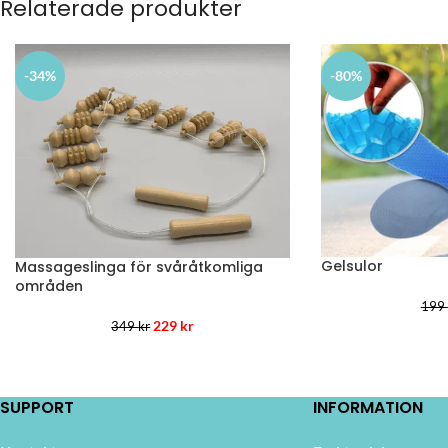
Relaterade produkter
-34%
-80%
Gelsulor
Massageslinga för svåråtkomliga
områden
199
229
kr
349
kr
SUPPORT
INFORMATION