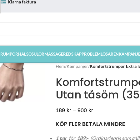
Klarna faktura
TRUMPOR
HÄLSOSULOR
MASSAGEREDSKAP
PROBLEMLÖSAREN
KAMPANJ
Hem
/
Kampanjer
/
Komfortstrumpor Extra lö
Komfortstrumpor
Utan tåsöm (35
189
kr
–
900
kr
KÖP FLER BETALA MINDRE
1 par
för
189:-
(Ordinariepris som gäll