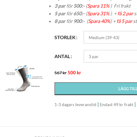
3 par
för
500:-
(
Spara 11%
) Fri frakt
5 par
för
650:-
(
Spara 31%
) +
få 2 par
s
8 par
för
900:-
(
Spara 40%
) +
få 5 par
st
STORLEK
ANTAL
500
kr
567
kr
LÄGG TIL
|
|
1-3 dagars leveranstid
Endast 49 kr frakt