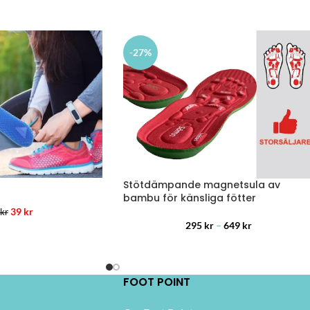
-27%
Stötdämpande magnetsula av
bambu för känsliga fötter
39
kr
kr
295
kr
–
649
kr
FOOT POINT