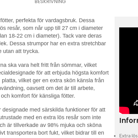
BESKRIVNING
ötter, perfekta för vardagsbruk. Dessa
s resår, som når upp till 27 cm i diameter
lan 18-22 cm i diameter). Tack vare deras
orlek. Dessa strumpor har en extra stretchbar
 utan att trycka.
 ska vara helt fritt från sömmar, vilket
ecialdesignade för att erbjuda högsta komfort
atta, vilket ger en extra skön känsla från
nvändning, oavsett om det är till arbete,
och komfort för känsliga fötter.
r designade med särskilda funktioner för att
utrustade med en extra lös resår som inte
Info
 och är tillverkade av 98% mjuka och sköna
 transportera bort fukt, vilket bidrar till en
Extra lös