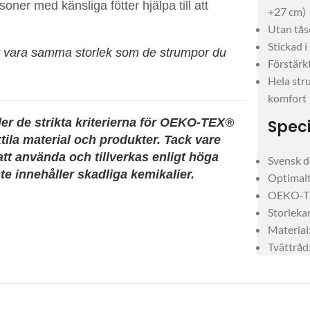
ner med känsliga fötter hjälpa till att
+27 cm)
Utan tåsö
Stickad 
t vara samma storlek som de strumpor du
Förstärkt
Hela str
komfort
er de strikta kriterierna för OEKO-TEX®
Speci
tila material och produkter. Tack vare
t använda och tillverkas enligt höga
Svensk d
te innehåller skadliga kemikalier.
Optimalt
OEKO-TE
Storleka
Material
Tvättråd: