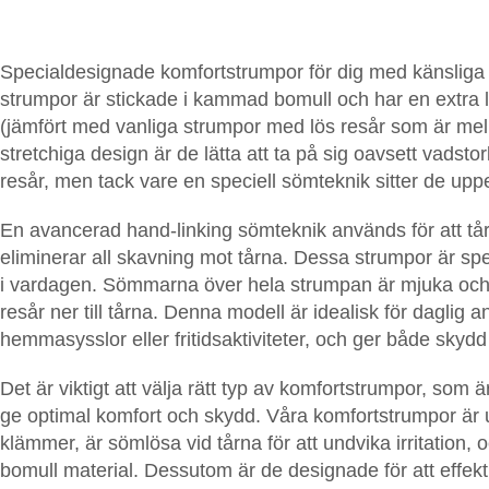
Specialdesignade komfortstrumpor för dig med känsliga f
strumpor är stickade i kammad bomull och har en extra lö
(jämfört med vanliga strumpor med lös resår som är mel
stretchiga design är de lätta att ta på sig oavsett vadst
resår, men tack vare en speciell sömteknik sitter de uppe
En avancerad hand-linking sömteknik används för att tårna
eliminerar all skavning mot tårna. Dessa strumpor är sp
i vardagen. Sömmarna över hela strumpan är mjuka och pl
resår ner till tårna. Denna modell är idealisk för daglig a
hemmasysslor eller fritidsaktiviteter, och ger både skydd 
Det är viktigt att välja rätt typ av
komfortstrumpor
, som ä
ge optimal komfort och skydd. Våra komfortstrumpor är 
klämmer, är sömlösa vid tårna för att undvika irritation,
bomull material. Dessutom är de designade för att effektivt