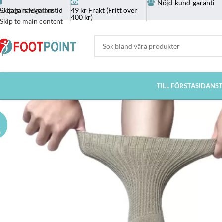
Nöjd-kund-garanti
-3 dagars leveranstid
49 kr Frakt (Fritt över
Skip to navigation
400 kr)
Skip to main content
TILL FÖRSTASIDAN
S
%