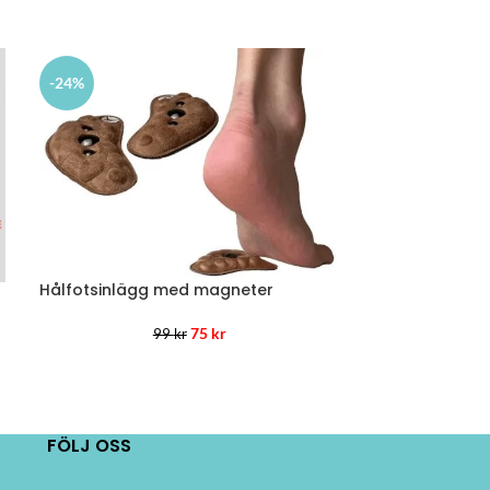
-24%
-30%
Hålfotsinlägg med magneter
Hålfotsinlägg
75
kr
99
kr
1
FÖLJ OSS