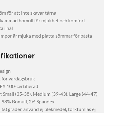
m för att inte skavar tårna
i kammad bomull för mjukhet och komfort.
a i häl
umpor är mjuka med platta sömmar för bästa
fikationer
esign
 för vardagsbruk
X 100-certifierad
r: Small (35-38), Medium (39-43), Large (44-47)
: 98% Bomull, 2% Spandex
 60 grader, använd ej blekmedel, torktumlas ej