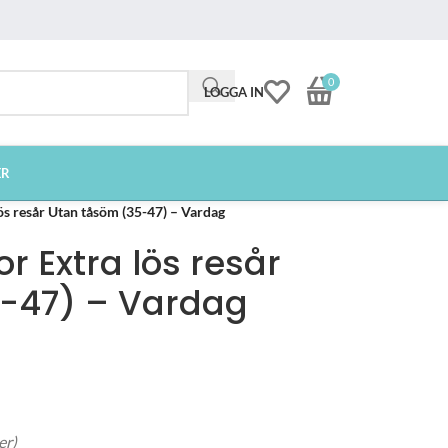
0
LOGGA IN
ER
s resår Utan tåsöm (35-47) – Vardag
 Extra lös resår
-47) – Vardag
er)