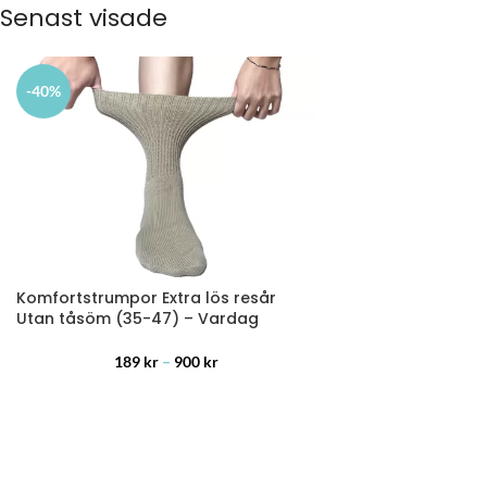
Senast visade
-40%
Komfortstrumpor Extra lös resår
Utan tåsöm (35-47) – Vardag
189
kr
–
900
kr