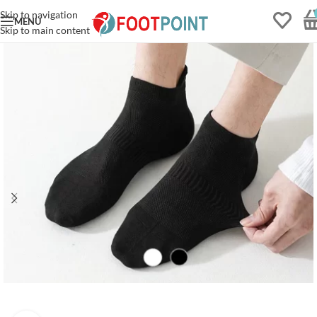
Skip to navigation
MENU
Skip to main content
Komfortstrumpor Extra
lös resår Utan tåsöm
(35-47) - Vardag
189
kr
+
LÄS MER