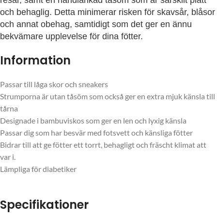
resår, samt en handlänkad tåsöm som är särskilt platt
och behaglig. Detta minimerar risken för skavsår, blåsor
och annat obehag, samtidigt som det ger en ännu
bekvämare upplevelse för dina fötter.
Information
Passar till låga skor och sneakers
Strumporna är utan tåsöm som också ger en extra mjuk känsla till
tårna
Designade i bambuviskos som ger en len och lyxig känsla
Passar dig som har besvär med fotsvett och känsliga fötter
Bidrar till att ge fötter ett torrt, behagligt och fräscht klimat att
var i.
Lämpliga för diabetiker
Specifikationer